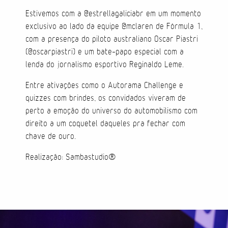
Estivemos com a @estrellagaliciabr em um momento
Direção de Evento
exclusivo ao lado da equipe @mclaren de Fórmula 1,
com a presença do piloto australiano Oscar Piastri
Produção de Evento
(@oscarpiastri) e um bate-papo especial com a
lenda do jornalismo esportivo Reginaldo Leme.
Suporte de Evento
Entre ativações como o Autorama Challenge e
quizzes com brindes, os convidados viveram de
perto a emoção do universo do automobilismo com
Sacolas
direito a um coquetel daqueles pra fechar com
chave de ouro.
Cases
Realização: Sambastudio®
Produtos
Prontos para vestir
Carteiras