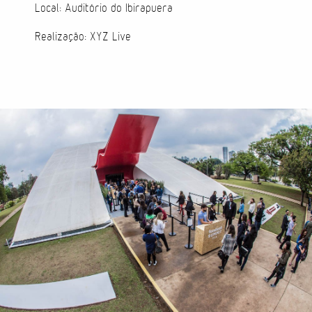
Local: Auditório do Ibirapuera
Direção de Evento
Realização: XYZ Live
Produção de Evento
Suporte de Evento
Sacolas
Cases
Produtos
Prontos para vestir
Carteiras