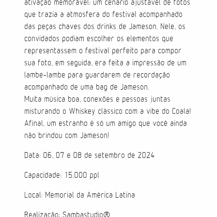
ativação memorável: um cenário ajustável de fotos
que trazia a atmosfera do festival acompanhado
Direção de Evento
das peças chaves dos drinks de Jameson. Nele, os
convidados podiam escolher os elementos que
Produção de Evento
representassem o festival perfeito para compor
sua foto, em seguida, era feita a impressão de um
Suporte de Evento
lambe-lambe para guardarem de recordação
acompanhado de uma bag de Jameson.
Muita música boa, conexões e pessoas juntas
misturando o Whiskey clássico com a vibe do Coala!
Sacolas
Afinal, um estranho é só um amigo que você ainda
não brindou com Jameson!
Cases
Data: 06, 07 e 08 de setembro de 2024
Produtos
Capacidade: 15.000 ppl
Prontos para vestir
Local: Memorial da América Latina
Carteiras
Realização: Sambastudio®