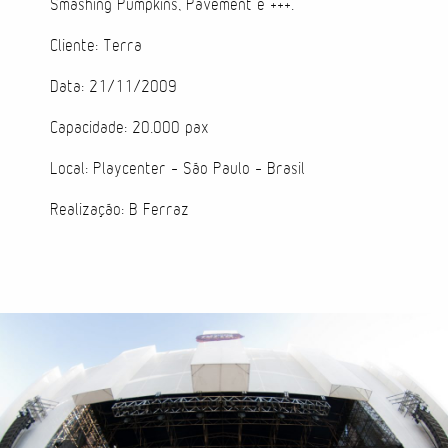
Smashing Pumpkins, Pavement e +++.
Direção de Evento
Cliente: Terra
Data: 21/11/2009
Produção de Evento
Capacidade: 20.000 pax
Suporte de Evento
Local: Playcenter - São Paulo – Brasil
Realização: B Ferraz
Sacolas
Cases
Produtos
Prontos para vestir
Carteiras