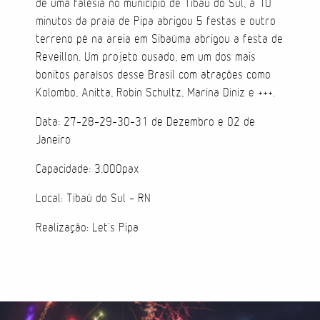
de uma falésia no município de Tibaú do Sul, à 10
minutos da praia de Pipa abrigou 5 festas e outro
Direção de Evento
terreno pé na areia em Sibaúma abrigou a festa de
Reveillon. Um projeto ousado, em um dos mais
Produção de Evento
bonitos paraísos desse Brasil com atrações como
Kolombo, Anitta, Robin Schultz, Marina Diniz e +++.
Suporte de Evento
Data: 27-28-29-30-31 de Dezembro e 02 de
Janeiro
Capacidade: 3.000pax
Sacolas
Local: Tibaú do Sul - RN
Cases
Realização: Let's Pipa
Produtos
Prontos para vestir
Carteiras