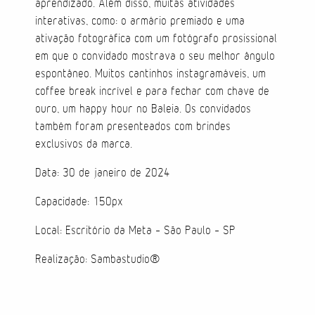
aprendizado. Além disso, muitas atividades
interativas, como: o armário premiado e uma
Direção de Evento
ativação fotográfica com um fotógrafo prosissional
em que o convidado mostrava o seu melhor ângulo
Produção de Evento
espontâneo. Muitos cantinhos instagramáveis, um
coffee break incrível e para fechar com chave de
Suporte de Evento
ouro, um happy hour no Baleia. Os convidados
também foram presenteados com brindes
exclusivos da marca.
Sacolas
Data: 30 de janeiro de 2024
Capacidade: 150px
Cases
Local: Escritório da Meta - São Paulo - SP
Produtos
Realização: Sambastudio®
Prontos para vestir
Carteiras