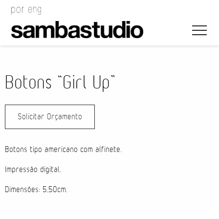
Botons “Girl Up”
Solicitar Orçamento
Direção Artística
Desenho de Evento
Botons tipo americano com alfinete.
Gerenciamento de Projeto
Impressão digital.
Dimensões: 5,50cm.
Coordenação de Evento
Coordenação Técnica