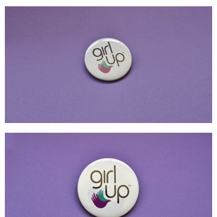
Direção de Evento
Produção de Evento
Suporte de Evento
Sacolas
Cases
Produtos
Prontos para vestir
Carteiras