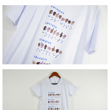
Direção de Evento
Produção de Evento
Suporte de Evento
Sacolas
Cases
Produtos
Prontos para vestir
Carteiras