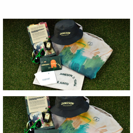
Direção de Evento
Produção de Evento
Suporte de Evento
Sacolas
Cases
Produtos
Prontos para vestir
Carteiras