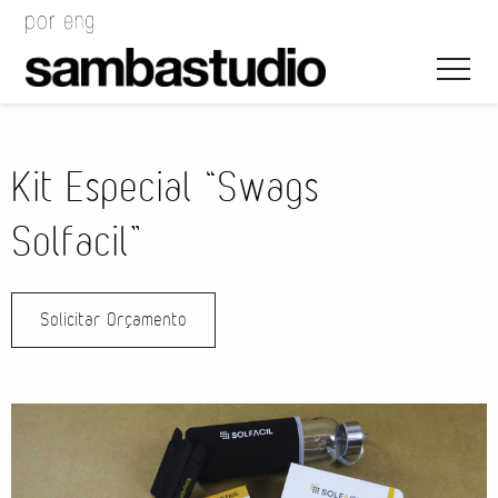
Kit Especial “Swags
Solfacil”
Direção Artística
Solicitar Orçamento
Desenho de Evento
Gerenciamento de Projeto
Coordenação de Evento
Coordenação Técnica