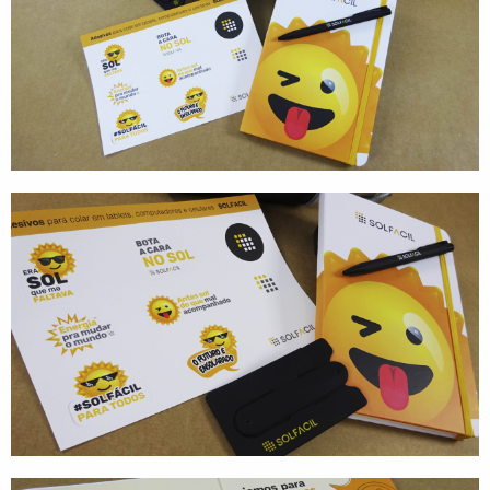
Direção de Evento
Produção de Evento
Suporte de Evento
Sacolas
Cases
Produtos
Prontos para vestir
Carteiras