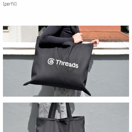
(perfil).
Direção de Evento
Produção de Evento
Suporte de Evento
Sacolas
Cases
Produtos
Prontos para vestir
Carteiras