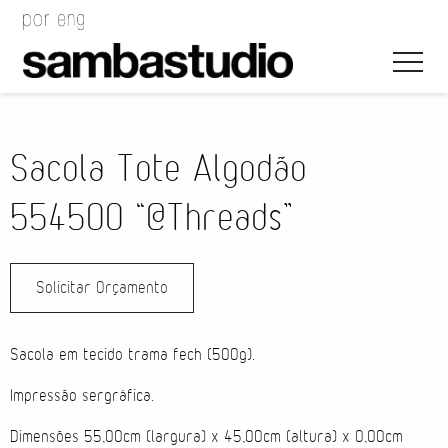
Sacola Tote Algodão
554500 “@Threads”
Direção Artística
Solicitar Orçamento
Desenho de Evento
Gerenciamento de Projeto
Sacola em tecido trama fech (500g).
Coordenação de Evento
Impressão sergráfica.
Dimensões 55,00cm (largura) x 45,00cm (altura) x 0,00cm
Coordenação Técnica