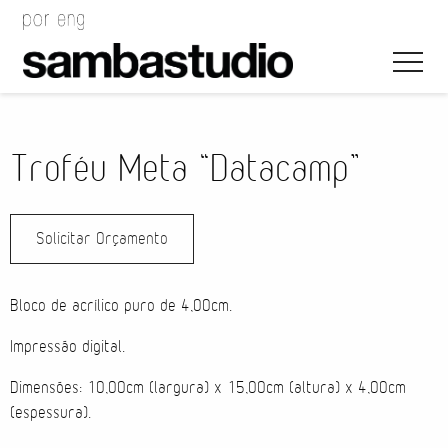
Troféu Meta “Datacamp”
Solicitar Orçamento
Direção Artística
Desenho de Evento
Bloco de acrílico puro de 4,00cm.
Gerenciamento de Projeto
Impressão digital.
Dimensões: 10,00cm (largura) x 15,00cm (altura) x 4,00cm
Coordenação de Evento
(espessura).
Coordenação Técnica