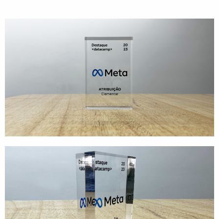
Direção de Evento
Produção de Evento
Suporte de Evento
Sacolas
Cases
Produtos
Prontos para vestir
Carteiras