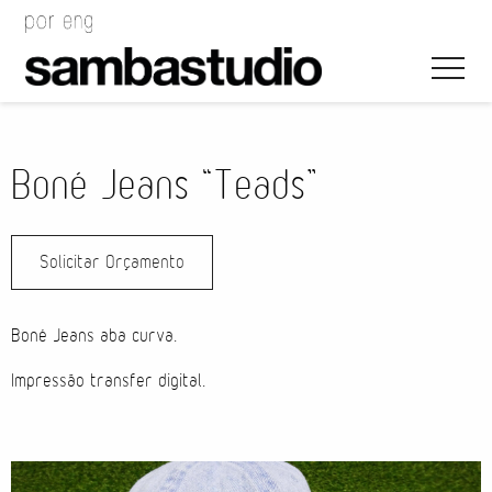
Boné Jeans “Teads”
Solicitar Orçamento
Direção Artística
Desenho de Evento
Boné Jeans aba curva.
Gerenciamento de Projeto
Impressão transfer digital.
Coordenação de Evento
Coordenação Técnica