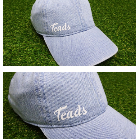
Direção de Evento
Produção de Evento
Suporte de Evento
Sacolas
Cases
Produtos
Prontos para vestir
Carteiras