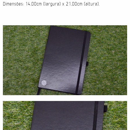
Dimensões: 14,00cm (largura) x 21,00cm (altura).
Direção de Evento
Produção de Evento
Suporte de Evento
Sacolas
Cases
Produtos
Prontos para vestir
Carteiras