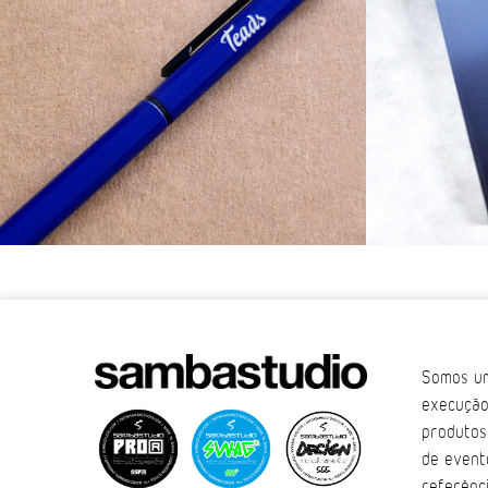
Somos um
execução
produtos
de event
referênc