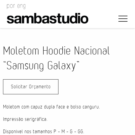
Moletom Hoodie Nacional
“Samsung Galaxy”
Direção Artística
Solicitar Orçamento
Desenho de Evento
Gerenciamento de Projeto
Moletom com capuz dupla face e bolso canguru.
Coordenação de Evento
Impressão serigráfica.
Disponível nos tamanhos P – M – G – GG.
Coordenação Técnica