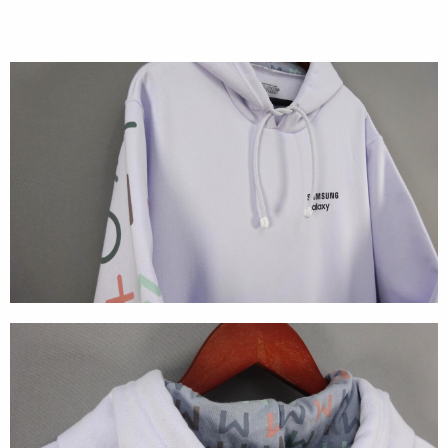
Direção de Evento
Produção de Evento
Suporte de Evento
Sacolas
Cases
Produtos
Prontos para vestir
Carteiras